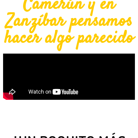
Camerún y en
Zanzíbar pensamos
hacer algo parecido