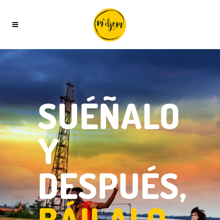
SUÉÑALO
Y
DESPUÉS,