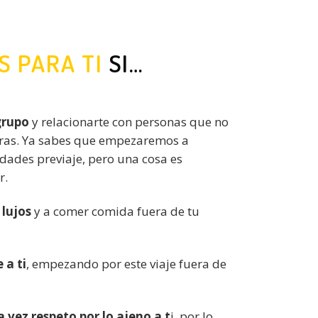
S PARA TI
SI…
grupo
y relacionarte con personas que no
eras. Ya sabes que empezaremos a
idades previaje, pero una cosa es
r.
 lujos
y a comer comida fuera de tu
 a ti
, empezando por este viaje fuera de
la vez respeto por lo ajeno a t
i, por lo