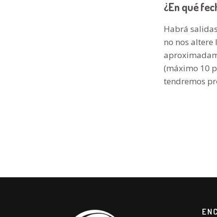
¿En qué fec
Habrá salidas
no nos altere 
aproximadame
(máximo 10 pe
tendremos pr
EN