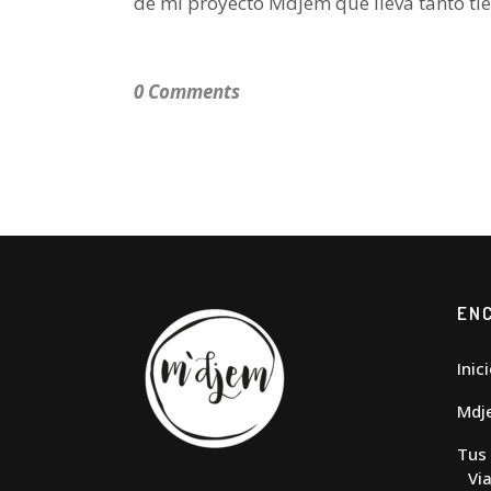
de mi proyecto Mdjem que lleva tanto tie
0 Comments
EN
Inic
Mdj
Tus 
Via