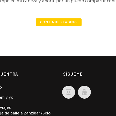
mpo en mi cabeza y ahora por fin puedo compartir contig
CONTINUE READING
CUENTRA
SÍGUEME
io
em y yo
viajes
je de baile a Zanzíbar (Solo