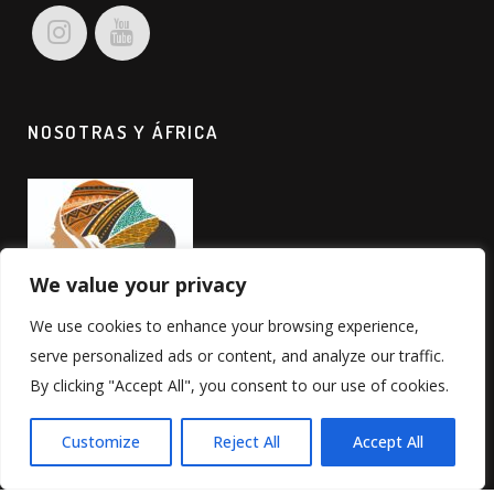
NOSOTRAS Y ÁFRICA
We value your privacy
We use cookies to enhance your browsing experience,
serve personalized ads or content, and analyze our traffic.
By clicking "Accept All", you consent to our use of cookies.
© Mdjem. Todos los derechos reservados. Web por
Customize
Reject All
Accept All
OrdenaTuCabeza
.